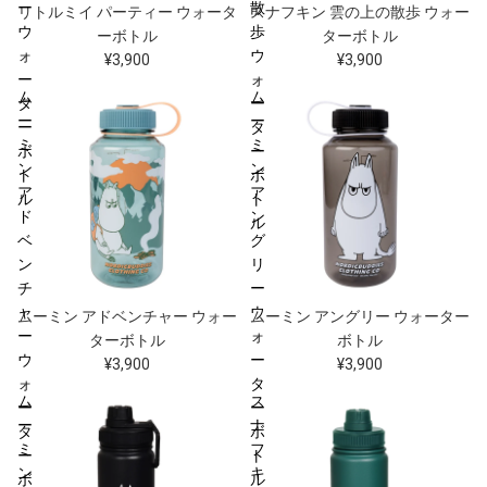
ー
散
リトルミイ パーティー ウォータ
スナフキン 雲の上の散歩 ウォー
ウ
歩
ーボトル
ターボトル
ォ
ウ
¥3,900
¥3,900
ー
ォ
ム
ム
タ
ー
ー
ー
ー
タ
ミ
ミ
ボ
ー
ン
ン
ト
ボ
ア
ア
ル
ト
ド
ン
ル
ベ
グ
ン
リ
チ
ー
ャ
ウ
ムーミン アドベンチャー ウォー
ムーミン アングリー ウォーター
ー
ォ
ターボトル
ボトル
ウ
ー
¥3,900
¥3,900
ォ
タ
ム
ス
ー
ー
ー
ナ
タ
ボ
ミ
フ
ー
ト
ン
キ
ボ
ル