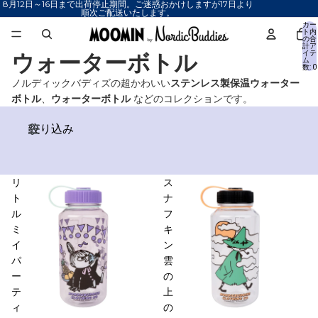
8月12日～16日まで出荷停止期間。ご迷惑おかけしますが17日より
順次ご配送いたします。
カー
ト内
の合
計ア
ウォーターボトル
イテ
ム
数: 0
ノルディックバディズの超かわいい
ステンレス製保温ウォーター
ボトル
、
ウォーターボトル
などのコレクションです。
絞り込み
リ
ス
ト
ナ
ル
フ
ミ
キ
イ
ン
パ
雲
ー
の
テ
上
ィ
の