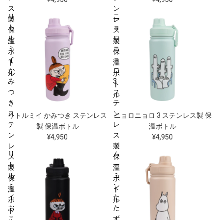
ス
ン
リ
ニ
製
レ
ト
ョ
保
ス
ル
ロ
温
製
ミ
ニ
ボ
保
イ
ョ
ト
温
か
ロ
ル
ボ
み
3
ト
つ
ス
ル
き
テ
ス
ン
リトルミイ かみつき ステンレス
ニョロニョロ 3 ステンレス製 保
テ
レ
製 保温ボトル
温ボトル
ン
ス
¥4,950
¥4,950
レ
製
リ
ム
ス
保
ト
ー
製
温
ル
ミ
保
ボ
ミ
ン
温
ト
イ
た
ボ
ル
お
た
ト
こ
ず