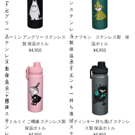
ア
ン
ト
ン
ス
ル
グ
テ
リ
ン
ー
レ
ス
ス
ムーミン アングリー ステンレス
スナフキン ステンレス製 保
テ
製
製 保温ボトル
温ボトル
ン
保
¥4,950
¥4,950
レ
温
リ
ス
ス
ボ
ト
テ
製
ト
ル
ィ
保
ル
ミ
ン
温
イ
キ
ボ
ご
ー
ト
機
持
ル
嫌
ち
ス
逃
テ
げ
リトルミイ ご機嫌 ステンレス製
スティンキー 持ち逃げ ステンレ
ン
ス
保温ボトル
ス製 保温ボトル
レ
テ
¥4,950
¥4,950