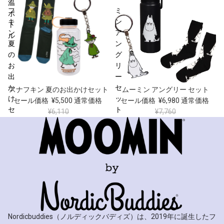
温
フ
ミ
ボ
キ
ン
ト
ン
ア
ル
夏
ン
の
グ
お
リ
出
ー
か
セ
セール
セール
スナフキン 夏のお出かけセット
ムーミン アングリー セット
け
ッ
セール価格
¥5,500
通常価格
セール価格
¥6,980
通常価格
セ
ト
¥6,110
¥7,760
ッ
ト
Nordicbuddies（ノルディックバディズ）は、2019年に誕生したフ