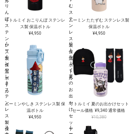
ル
り
む
ん
ス
ぼ
テ
リトルミイ おこりんぼ ステンレ
ムーミン たたずむ ステンレス製
ス
ン
ス製 保温ボトル
保温ボトル
テ
レ
¥4,950
¥4,950
ン
ス
ム
リ
レ
製
ー
ト
ス
保
ミ
ル
製
温
ン
ミ
保
ボ
や
イ
温
ト
し
夏
ボ
ル
き
の
ト
ス
お
ル
テ
出
ン
か
セール
ムーミンやしき ステンレス製 保
リトルミイ 夏のお出かけセット
レ
け
温ボトル
セール価格
¥9,340
通常価格
ス
セ
¥4,950
¥10,380
製
ッ
ス
ム
保
ト
ナ
ー