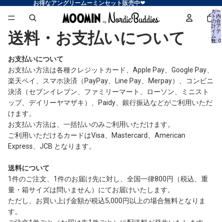
お得なアングリームーミンセット販売中❤
お得なアングリームーミンセット販売中❤
カー
ト内
の合
計ア
送料・お支払いについて
イテ
ム
数: 0
お支払いについて
お支払い方法は各種クレジットカード、Apple Pay、Google Pay、
楽天ペイ、スマホ決済（PayPay、Line Pay、Merpay）、コンビニ
決済（セブンイレブン、ファミリーマート、ローソン、ミニスト
ップ、デイリーヤマザキ）、Paidy、銀行振込などがご利用いただ
けます。
お支払い方法は、一括払いのみご利用いただけます。
ご利用いただけるカードはVisa、Mastercard、American
Express、JCB となります。
送料について
1件のご注文、1件のお届け先に対し、全国一律800円（税込、重
量・箱サイズは問いません）にてお届けいたします。
ただし、お買い上げ金額が税込5,000円以上の場合無料となりま
す。