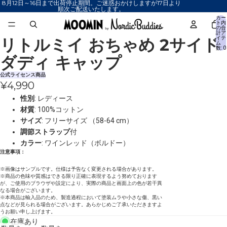
8月12日～16日まで出荷停止期間。ご迷惑おかけしますが17日より
順次ご配送いたします。
カー
ト内
の合
計ア
リトルミイ おちゃめ 2サイド
イテ
画
画
画
画
ム
数: 0
像
像
像
像
ダディ キャップ
を
を
を
を
全
全
全
全
公式ライセンス商品
¥4,990
画
画
画
画
面
面
面
面
性別
: レディース
で
で
で
で
材質
: 100%コットン
表
表
表
表
サイズ
: フリーサイズ （58-64 cm）
示
示
示
示
調節ストラップ
付
カラー
: ワインレッド（ボルドー）
注意事項：
※画像はサンプルです。仕様は予告なく変更される場合があります。
※商品の色味や質感はできる限り正確に表現するよう努めております
が、ご使用のブラウザや設定により、実際の商品と画面上の色が若干異
なる場合がございます。
※本商品は輸入品のため、製造過程において塗装ムラや小さな傷、黒い
点などが見られる場合がございます。あらかじめご了承いただきますよ
うお願い申し上げます。
在庫あり