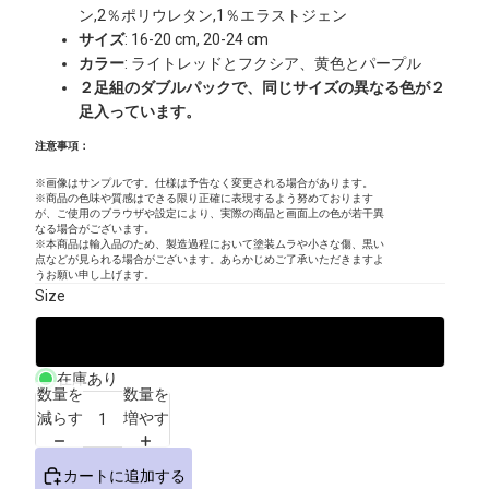
ン,2％ポリウレタン,1％エラストジェン
サイズ
: 16-20 cm, 20-24 cm
カラー
: ライトレッドとフクシア、黄色とパープル
２足組のダブルパックで、同じサイズの異なる色が２
足入っています。
注意事項：
※画像はサンプルです。仕様は予告なく変更される場合があります。
※商品の色味や質感はできる限り正確に表現するよう努めております
が、ご使用のブラウザや設定により、実際の商品と画面上の色が若干異
なる場合がございます。
※本商品は輸入品のため、製造過程において塗装ムラや小さな傷、黒い
点などが見られる場合がございます。あらかじめご了承いただきますよ
うお願い申し上げます。
Size
20-24 cm
在庫あり
数量を
数量を
減らす
増やす
カートに追加する