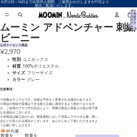
8月12日～16日まで出荷停止期間。ご迷惑おかけしますが17日より
順次ご配送いたします。
カー
ト内
の合
計ア
ムーミン アドベンチャー 刺繍
イテ
画
画
ム
数: 0
像
像
ビーニー
を
を
全
全
公式ライセンス商品
¥2,970
画
画
面
面
性別
: ユニセックス
で
で
材質
: 100%ポリエステル
表
表
サイズ
: フリーサイズ
示
示
カラー
: グレー
注意事項：
※画像はサンプルです。仕様は予告なく変更される場合があります。
※商品の色味や質感はできる限り正確に表現するよう努めております
が、ご使用のブラウザや設定により、実際の商品と画面上の色が若干異
なる場合がございます。
※本商品は輸入品のため、製造過程において塗装ムラや小さな傷、黒い
点などが見られる場合がございます。あらかじめご了承いただきますよ
うお願い申し上げます。
低在庫
数量を
数量を