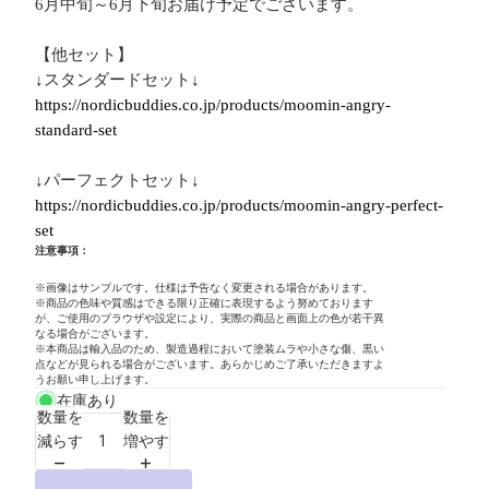
6月中旬～6月下旬お届け予定でございます。
【他セット】
↓スタンダードセット↓
https://nordicbuddies.co.jp/products/moomin-angry-
standard-set
↓パーフェクトセット↓
https://nordicbuddies.co.jp/products/moomin-angry-perfect-
set
注意事項：
※画像はサンプルです。仕様は予告なく変更される場合があります。
※商品の色味や質感はできる限り正確に表現するよう努めております
が、ご使用のブラウザや設定により、実際の商品と画面上の色が若干異
なる場合がございます。
※本商品は輸入品のため、製造過程において塗装ムラや小さな傷、黒い
点などが見られる場合がございます。あらかじめご了承いただきますよ
うお願い申し上げます。
在庫あり
数量を
数量を
減らす
増やす