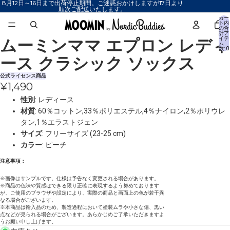
8月12日～16日まで出荷停止期間。ご迷惑おかけしますが17日より
順次ご配送いたします。
カー
ト内
の合
計ア
ムーミンママ エプロン レディ
イテ
画
ム
数: 0
像
ース クラシック ソックス
を
全
公式ライセンス商品
¥1,490
画
面
性別
: レディース
で
材質
: 60％コットン,33％ポリエステル,4％ナイロン,2％ポリウレ
表
タン,1％エラストジェン
示
サイズ
: フリーサイズ (23-25 cm)
カラー
: ピーチ
注意事項：
※画像はサンプルです。仕様は予告なく変更される場合があります。
※商品の色味や質感はできる限り正確に表現するよう努めております
が、ご使用のブラウザや設定により、実際の商品と画面上の色が若干異
なる場合がございます。
※本商品は輸入品のため、製造過程において塗装ムラや小さな傷、黒い
点などが見られる場合がございます。あらかじめご了承いただきますよ
うお願い申し上げます。