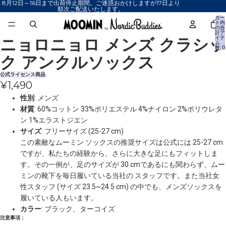
8月12日～16日まで出荷停止期間。ご迷惑おかけしますが17日より
順次ご配送いたします。
カー
ト内
の合
計ア
ニョロニョロ メンズ クラシッ
イテ
画
画
ム
数: 0
像
像
ク アンクルソックス
を
を
全
全
公式ライセンス商品
¥1,490
画
画
面
面
性別
: メンズ
で
で
材質
: 60%コットン 33%ポリエステル 4%ナイロン 2%ポリウレタ
表
表
ン 1%エラストジエン
示
示
サイズ
: フリーサイズ (25-27 cm)
この素敵なムーミン ソックスの推奨サイズは公式には 25-27 cm
ですが、私たちの経験から、さらに大きな足にもフィットしま
す。その一例が、足のサイズが 30 cmであるにも関わらず、ムー
ミンの靴下を毎日履いている当社の スタッフです。また当社女
性スタッフ (サイズ 23.5~24.5 cm) の中でも、メンズソックスを
履いている人もいます。
カラー
: ブラック、ターコイズ
注意事項：