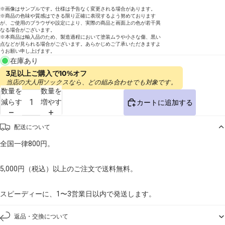
※画像はサンプルです。仕様は予告なく変更される場合があります。
※商品の色味や質感はできる限り正確に表現するよう努めております
が、ご使用のブラウザや設定により、実際の商品と画面上の色が若干異
なる場合がございます。
※本商品は輸入品のため、製造過程において塗装ムラや小さな傷、黒い
点などが見られる場合がございます。あらかじめご了承いただきますよ
うお願い申し上げます。
在庫あり
3足以上ご購入で10%オフ
当店の大人用ソックスなら、どの組み合わせでも対象です。
数量を
数量を
減らす
増やす
カートに追加する
配送について
全国一律800円。
5,000円（税込）以上のご注文で送料無料。
スピーディーに、1〜3営業日以内で発送します。
返品・交換について