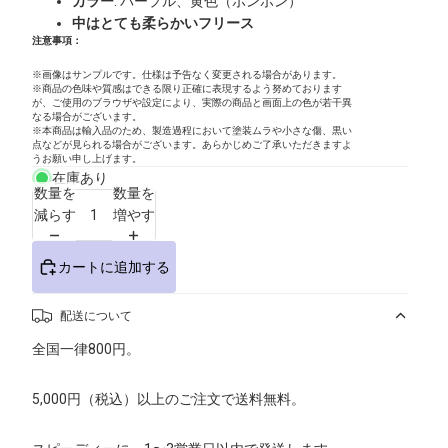
カラー
: パープル、黄色（ボンボン）
中はとても柔らかいフリース
注意事項：
※画像はサンプルです。仕様は予告なく変更される場合があります。
※商品の色味や質感はできる限り正確に表現するよう努めております
が、ご使用のブラウザや設定により、実際の商品と画面上の色が若干異
なる場合がございます。
※本商品は輸入品のため、製造過程において塗装ムラや小さな傷、黒い
点などが見られる場合がございます。あらかじめご了承いただきますよ
うお願い申し上げます。
在庫あり
数量を
数量を
減らす
増やす
カートに追加する
配送について
全国一律800円。
5,000円（税込）以上のご注文で送料無料。