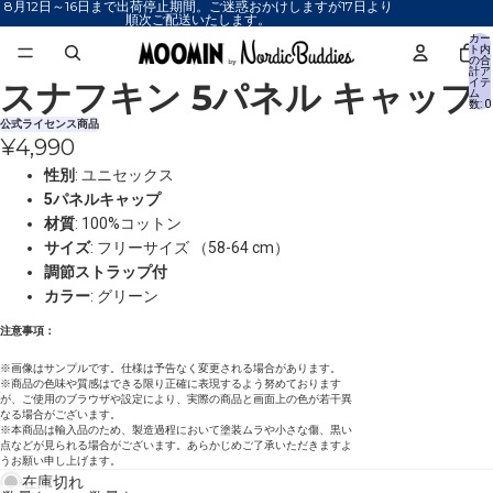
8月12日～16日まで出荷停止期間。ご迷惑おかけしますが17日より
順次ご配送いたします。
カー
ト内
の合
計ア
スナフキン 5パネル キャップ
イテ
画
画
ム
数: 0
像
像
公式ライセンス商品
を
を
¥4,990
全
全
性別
: ユニセックス
画
画
5パネルキャップ
面
面
材質
: 100%コットン
で
で
サイズ
: フリーサイズ （58-64 cm）
表
表
調節ストラップ付
示
示
カラー
: グリーン
注意事項：
※画像はサンプルです。仕様は予告なく変更される場合があります。
※商品の色味や質感はできる限り正確に表現するよう努めております
が、ご使用のブラウザや設定により、実際の商品と画面上の色が若干異
なる場合がございます。
※本商品は輸入品のため、製造過程において塗装ムラや小さな傷、黒い
点などが見られる場合がございます。あらかじめご了承いただきますよ
うお願い申し上げます。
在庫切れ