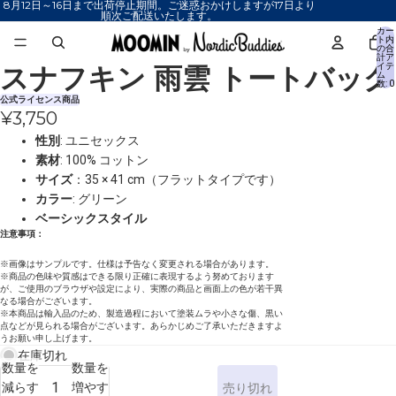
8月12日～16日まで出荷停止期間。ご迷惑おかけしますが17日より
順次ご配送いたします。
カー
ト内
の合
計ア
スナフキン 雨雲 トートバッグ
イテ
画
画
ム
数: 0
像
像
公式ライセンス商品
を
を
¥3,750
全
全
性別
: ユニセックス
画
画
素材
: 100% コットン
面
面
サイズ
：35 × 41 cm
（フラットタイプです）
で
で
カラー
: グリーン
表
表
ベーシックスタイル
示
示
注意事項：
※画像はサンプルです。仕様は予告なく変更される場合があります。
※商品の色味や質感はできる限り正確に表現するよう努めております
が、ご使用のブラウザや設定により、実際の商品と画面上の色が若干異
なる場合がございます。
※本商品は輸入品のため、製造過程において塗装ムラや小さな傷、黒い
点などが見られる場合がございます。あらかじめご了承いただきますよ
うお願い申し上げます。
在庫切れ
数量を
数量を
減らす
増やす
売り切れ