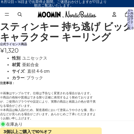
8月12日～16日まで出荷停止期間。ご迷惑おかけしますが17日より
順次ご配送いたします。
カー
ト内
の合
計ア
スティンキー 持ち逃げ ビッグ
イテ
画
ム
数: 0
像
キャラクター キーリング
を
全
公式ライセンス商品
¥1,320
画
面
性別
: ユニセックス
で
材質
: 亜鉛合金
表
サイズ
: 直径 4-6 cm
示
カラー
: ブラック
注意事項：
※画像はサンプルです。仕様は予告なく変更される場合があります。
※商品の色味や質感はできる限り正確に表現するよう努めております
が、ご使用のブラウザや設定により、実際の商品と画面上の色が若干異
なる場合がございます。
※本商品は輸入品のため、製造過程において塗装ムラや小さな傷、黒い
点などが見られる場合がございます。あらかじめご了承いただきますよ
うお願い申し上げます。
在庫あり
3個以上ご購入で10%オフ