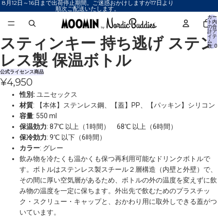
8月12日～16日まで出荷停止期間。ご迷惑おかけしますが17日より
順次ご配送いたします。
カー
ト内
の合
計ア
スティンキー 持ち逃げ ステン
イテ
画
画
画
画
画
画
画
ム
数: 0
像
像
像
像
像
像
像
レス製 保温ボトル
を
を
を
を
を
を
を
全
全
全
全
全
全
全
公式ライセンス商品
¥4,950
画
画
画
画
画
画
画
面
面
面
面
面
面
面
性別:
ユニセックス
で
で
で
で
で
で
で
材質
: 【本体】ステンレス鋼、【蓋】PP、【パッキン】シリコン
表
表
表
表
表
表
表
容量
: 550 ml
示
示
示
示
示
示
示
保温効力
: 87℃ 以上（1時間） 68℃ 以上（6時間）
保冷効力
: 9℃ 以下（6時間）
カラー
: グレー
飲み物を冷たくも温かくも保つ再利用可能なドリンクボトルで
す。ボトルはステンレス製スチール２層構造（内壁と外壁）で、
その間に厚い空気層があるため、ボトルの外の温度を変えずに飲
み物の温度を一定に保ちます。外出先で飲むためのプラスチッ
ク・スクリュー・キャップと、おかわり用に取外しできる蓋がつ
いています。