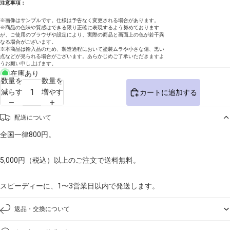
注意事項：
※画像はサンプルです。仕様は予告なく変更される場合があります。
※商品の色味や質感はできる限り正確に表現するよう努めております
が、ご使用のブラウザや設定により、実際の商品と画面上の色が若干異
なる場合がございます。
※本商品は輸入品のため、製造過程において塗装ムラや小さな傷、黒い
点などが見られる場合がございます。あらかじめご了承いただきますよ
うお願い申し上げます。
在庫あり
数量を
数量を
減らす
増やす
カートに追加する
配送について
全国一律800円。
5,000円（税込）以上のご注文で送料無料。
スピーディーに、1〜3営業日以内で発送します。
返品・交換について