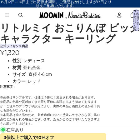
8月12日～16日まで出荷停止期間。ご迷惑おかけしますが17日より
順次ご配送いたします。
カー
ト内
の合
計ア
リトルミイ おこりんぼ ビッグ
イテ
画
ム
数: 0
像
キャラクター キーリング
を
全
公式ライセンス商品
¥1,320
画
面
性別
: レディース
で
材質
: 亜鉛合金
表
サイズ
: 直径 4-6 cm
示
カラー
: レッド
注意事項：
※画像はサンプルです。仕様は予告なく変更される場合があります。
※商品の色味や質感はできる限り正確に表現するよう努めております
が、ご使用のブラウザや設定により、実際の商品と画面上の色が若干異
なる場合がございます。
※本商品は輸入品のため、製造過程において塗装ムラや小さな傷、黒い
点などが見られる場合がございます。あらかじめご了承いただきますよ
うお願い申し上げます。
在庫あり
3個以上ご購入で10%オフ