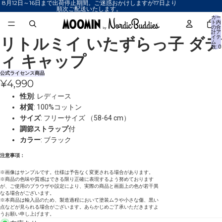
8月12日～16日まで出荷停止期間。ご迷惑おかけしますが17日より
順次ご配送いたします。
カー
ト内
の合
計ア
リトルミイ いたずらっ子 ダデ
イテ
画
画
画
ム
数: 0
像
像
像
ィ キャップ
を
を
を
全
全
全
公式ライセンス商品
¥4,990
画
画
画
面
面
面
性別
: レディース
で
で
で
材質
: 100%コットン
表
表
表
サイズ
: フリーサイズ （58-64 cm）
示
示
示
調節ストラップ
付
カラー
: ブラック
注意事項：
※画像はサンプルです。仕様は予告なく変更される場合があります。
※商品の色味や質感はできる限り正確に表現するよう努めております
が、ご使用のブラウザや設定により、実際の商品と画面上の色が若干異
なる場合がございます。
※本商品は輸入品のため、製造過程において塗装ムラや小さな傷、黒い
点などが見られる場合がございます。あらかじめご了承いただきますよ
うお願い申し上げます。