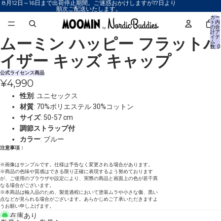
8月12日～16日まで出荷停止期間。ご迷惑おかけしますが17日より
順次ご配送いたします。
カー
ト内
の合
計ア
ムーミン ハッピー フラットバ
イテ
画
画
ム
数: 0
像
像
イザー キッズ キャップ
を
を
全
全
公式ライセンス商品
¥4,990
画
画
面
面
性別
: ユニセックス
で
で
材質
:
70%ポリエステル 30%コットン
表
表
サイズ
: 50-57 cm
示
示
調節ストラップ付
カラー
: ブルー
注意事項：
※画像はサンプルです。仕様は予告なく変更される場合があります。
※商品の色味や質感はできる限り正確に表現するよう努めております
が、ご使用のブラウザや設定により、実際の商品と画面上の色が若干異
なる場合がございます。
※本商品は輸入品のため、製造過程において塗装ムラや小さな傷、黒い
点などが見られる場合がございます。あらかじめご了承いただきますよ
うお願い申し上げます。
在庫あり