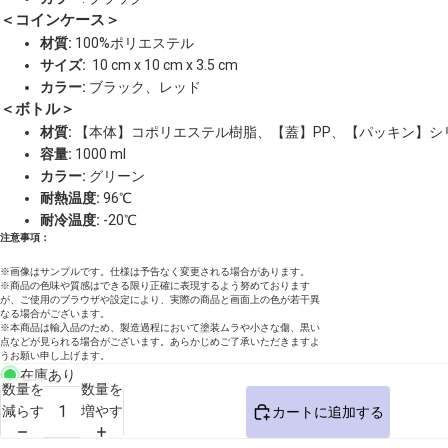
＜コインケース＞
材質:
100%ポリエステル
サイズ:
10 cm x 10 cm x 3.5 cm
カラー:
ブラック、レッド
＜ボトル＞
材質:
【本体】コポリエステル樹脂、【蓋】PP、【パッキン】シ
容量:
1000 ml
カラー:
グリーン
耐熱温度:
96℃
耐冷温度:
-20℃
注意事項：
※画像はサンプルです。仕様は予告なく変更される場合があります。
※商品の色味や質感はできる限り正確に表現するよう努めております
が、ご使用のブラウザや設定により、実際の商品と画面上の色が若干異
なる場合がございます。
※本商品は輸入品のため、製造過程において塗装ムラや小さな傷、黒い
点などが見られる場合がございます。あらかじめご了承いただきますよ
うお願い申し上げます。
在庫あり
数量を
数量を
減らす
増やす
カートに追加する