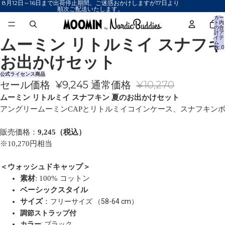
8月12日～16日まで出荷停止期間。ご迷惑おかけしますが17日より
順次ご配送いたします。
カー
ト内
の合
計ア
ムーミン リトルミイ スナフキ
イテ
画
画
画
画
画
画
画
画
ム
数: 0
像
像
像
像
像
像
像
像
お出かけセット
を
を
を
を
を
を
を
を
全
全
全
全
全
全
全
全
公式ライセンス商品
セール価格
¥9,245
通常価格
¥10,270
画
画
画
画
画
画
画
画
面
面
面
面
面
面
面
面
ムーミン リトルミイ スナフキン 夏のお出かけセット
で
で
で
で
で
で
で
で
アングリームーミンCAPとリトルミイコインケース、スナフキンボ
表
表
表
表
表
表
表
表
示
示
示
示
示
示
示
示
販売価格：
9,245（税込）
※10,270円相当
＜ウォッシュドキャップ＞
素材
: 100% コットン
ベーシックスタイル
サイズ
：
フリーサイズ （58-64 cm）
調節ストラップ付
カラー
: ブラック