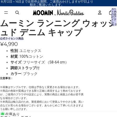
8月12日～16日まで出荷停止期間。ご迷惑おかけしますが17日より
順次ご配送いたします。
カー
ト内
の合
計ア
ムーミン ランニング ウォッシ
イテ
画
画
ム
数: 0
像
像
ュド デニム キャップ
を
を
全
全
公式ライセンス商品
¥4,990
画
画
面
面
性別
: ユニセックス
で
で
材質
: 100%コットン
表
表
サイズ
: フリーサイズ （58-64 cm）
示
示
調節ストラップ
付
カラー
: ブラック
注意事項：
※画像はサンプルです。仕様は予告なく変更される場合があります。
※商品の色味や質感はできる限り正確に表現するよう努めております
が、ご使用のブラウザや設定により、実際の商品と画面上の色が若干異
なる場合がございます。
※本商品は輸入品のため、製造過程において塗装ムラや小さな傷、黒い
点などが見られる場合がございます。あらかじめご了承いただきますよ
うお願い申し上げます。
在庫あり