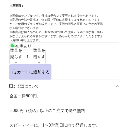
注意事項：
※画像はサンプルです。仕様は予告なく変更される場合があります。
※商品の色味や質感はできる限り正確に表現するよう努めております
が、ご使用のブラウザや設定により、実際の商品と画面上の色が若干異
なる場合がございます。
※本商品は輸入品のため、製造過程において塗装ムラや小さな傷、黒い
点などが見られる場合がございます。あらかじめご了承いただきますよ
うお願い申し上げます。
在庫あり
数量を
数量を
減らす
増やす
カートに追加する
配送について
全国一律800円。
5,000円（税込）以上のご注文で送料無料。
スピーディーに、1〜3営業日以内で発送します。