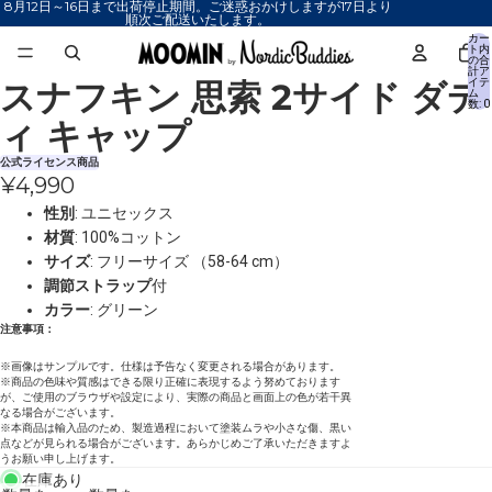
8月12日～16日まで出荷停止期間。ご迷惑おかけしますが17日より
順次ご配送いたします。
カー
ト内
の合
計ア
スナフキン 思索 2サイド ダデ
イテ
画
画
ム
数: 0
像
像
ィ キャップ
を
を
全
全
公式ライセンス商品
¥4,990
画
画
面
面
性別
: ユニセックス
で
で
材質
: 100%コットン
表
表
サイズ
: フリーサイズ （58-64 cm）
示
示
調節ストラップ
付
カラー
: グリーン
注意事項：
※画像はサンプルです。仕様は予告なく変更される場合があります。
※商品の色味や質感はできる限り正確に表現するよう努めております
が、ご使用のブラウザや設定により、実際の商品と画面上の色が若干異
なる場合がございます。
※本商品は輸入品のため、製造過程において塗装ムラや小さな傷、黒い
点などが見られる場合がございます。あらかじめご了承いただきますよ
うお願い申し上げます。
在庫あり