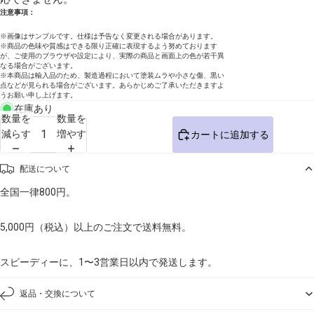
注意事項：
※画像はサンプルです。仕様は予告なく変更される場合があります。
※商品の色味や質感はできる限り正確に表現するよう努めております
が、ご使用のブラウザや設定により、実際の商品と画面上の色が若干異
なる場合がございます。
※本商品は輸入品のため、製造過程において塗装ムラや小さな傷、黒い
点などが見られる場合がございます。あらかじめご了承いただきますよ
うお願い申し上げます。
在庫あり
数量を
数量を
減らす
増やす
カートに追加する
配送について
全国一律800円。
5,000円（税込）以上のご注文で送料無料。
スピーディーに、1〜3営業日以内で発送します。
返品・交換について